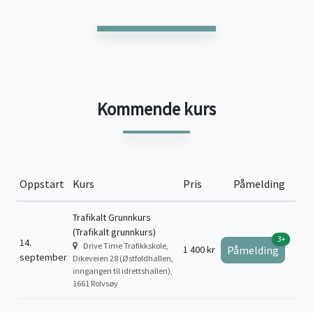
Kommende kurs
Oppstart
Kurs
Pris
Påmelding
Trafikalt Grunnkurs
(Trafikalt grunnkurs)
3+
14.
Drive Time Trafikkskole,
1 400 kr
Påmelding
september
Dikeveien 28 (Østfoldhallen,
inngangen til idrettshallen),
1661 Rolvsøy