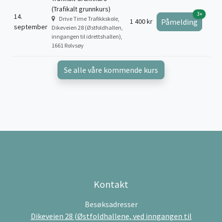
(Trafikalt grunnkurs)
3+
14.
Drive Time Trafikkskole,
1 400 kr
Påmelding
september
Dikeveien 28 (Østfoldhallen,
inngangen til idrettshallen),
1661 Rolvsøy
Se alle våre kommende kurs
Kontakt
Besøksadresser
Dikeveien 28 (Østfoldhallene, ved inngangen til