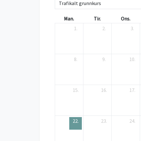
Man.
Tir.
Ons.
1.
2.
3.
8.
9.
10.
15.
16.
17.
22.
23.
24.