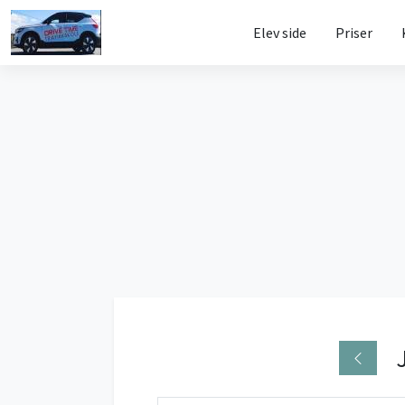
Elev side
Priser