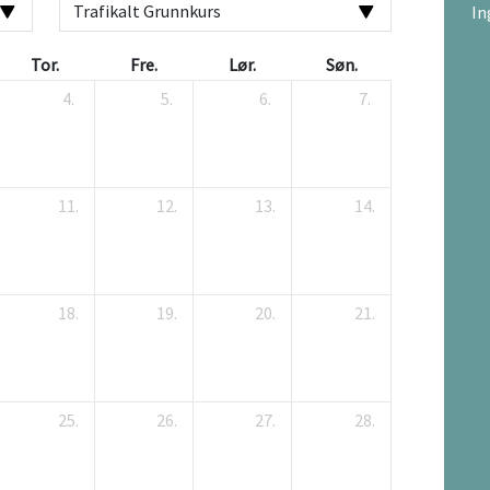
In
Tor.
Fre.
Lør.
Søn.
4.
5.
6.
7.
11.
12.
13.
14.
18.
19.
20.
21.
25.
26.
27.
28.