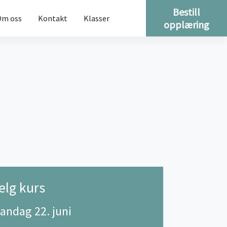
Bestill
Om oss
Kontakt
Klasser
opplæring
elg kurs
andag 22. juni